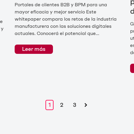
p
Portales de clientes B2B y BPM para una
d
mayor eficacia y mejor servicio Este
whitepaper compara los retos de la industria
de
G
manufacturera con las soluciones digitales
 y
p
actuales. Conocerá el potencial que...
u
e
Leer más
d
1
2
3