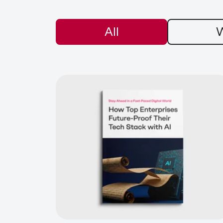
All
W