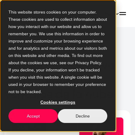
This website stores cookies on your computer.
ES
These cookies are used to collect information about
how you interact with our website and allow us to
remember you. We use this information in order to
Volver al blog
improve and customize your browsing experience
and for analytics and metrics about our visitors both
on this website and other media. To find out more
Novedades de Java
about the cookies we use, see our Privacy Policy.
If you decline, your information won’t be tracked
21: rendimiento y
when you visit this website. A single cookie will be
used in your browser to remember your preference
ventajas de la nube
not to be tracked.
Cookies settings
Accept
Decline