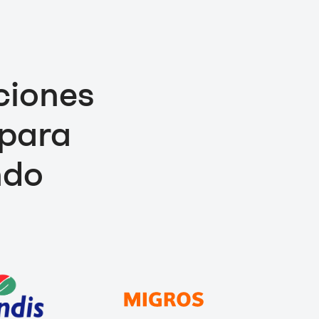
ciones
 para
ndo