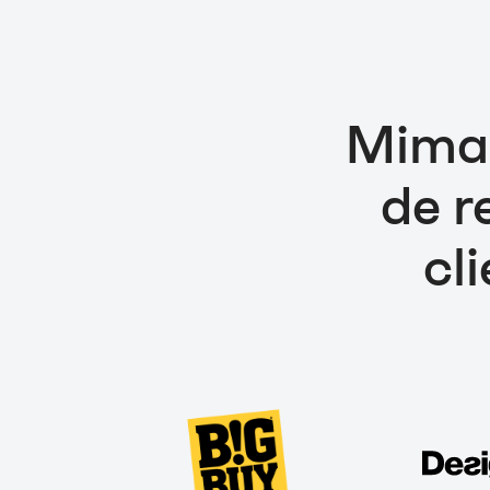
Mimac
de r
cl