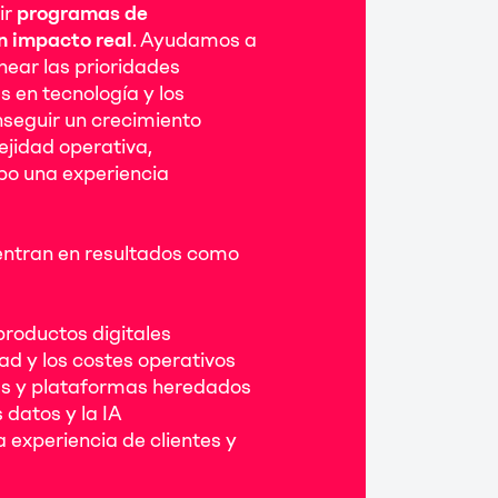
ir
programas de
n impacto real
. Ayudamos a
inear las prioridades
s en tecnología y los
seguir un crecimiento
ejidad operativa,
po una experiencia
ntran en resultados como
productos digitales
ad y los costes operativos
s y plataformas heredados
 datos y la IA
a experiencia de clientes y