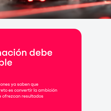
mación debe
ble
iones ya saben que
reto es convertir la ambición
ue ofrezcan resultados