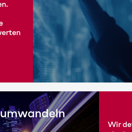
en.
e
werten
d umwandeln
Wir de