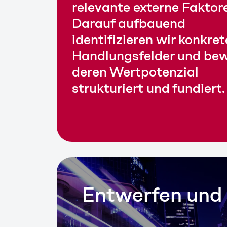
relevante externe Faktor
Darauf aufbauend
identifizieren wir konkret
Handlungsfelder und be
deren Wertpotenzial
strukturiert und fundiert.
Entwerfen un