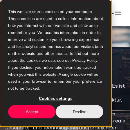
This website stores cookies on your computer.
DE
These cookies are used to collect information about
how you interact with our website and allow us to
remember you. We use this information in order to
improve and customize your browsing experience
and for analytics and metrics about our visitors both
IBM
on this website and other media. To find out more
about the cookies we use, see our Privacy Policy.
If you decline, your information won’t be tracked
Das IBM-Ökosystem, angepasst an Sie.
when you visit this website. A single cookie will be
used in your browser to remember your preference
IBM ist viel mehr als ein Technologieanbieter. Es ist
not to be tracked.
ein Unternehmensökosystem für KI, Daten,
Cookies settings
Automatisierung, Hybrid Cloud und Infrastruktur.
Accept
Decline
Als IBM Silver Business Partner hilft Mimacom
Organisationen dabei, dieses Ökosystem auf reale
Geschäfts- und Technologieherausforderungen