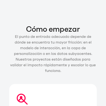
aceleran la innovación y la
Ayudamos a las organizaciones a
diferenciación.
operar y mejorar sus plataformas
digitales con servicios gestionados
Cómo empezar
y mejora continua.
El punto de entrada adecuado depende de
dónde se encuentra tu mayor fricción: en el
modelo de interacción, en la capa de
personalización o en los datos subyacentes.
Nuestros proyectos están diseñados para
validar el impacto rápidamente y escalar lo que
funciona.