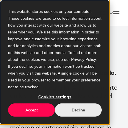
This website stores cookies on your computer.
ES
These cookies are used to collect information about
how you interact with our website and allow us to
remember you. We use this information in order to
improve and customize your browsing experience
IA en Productos
and for analytics and metrics about our visitors both
on this website and other media. To find out more
Digitales y CX
about the cookies we use, see our Privacy Policy.
If you decline, your information won’t be tracked
Personalizada. Inteligente. Probada.
when you visit this website. A single cookie will be
used in your browser to remember your preference
Mimacom integra la IA directamente
not to be tracked.
en los productos digitales, desde el
Cookies settings
soporte conversacional hasta
experiencias de producto
Accept
Decline
adaptativas. Estas capacidades
mejoran el autoservicio, reducen la