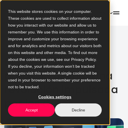
This website stores cookies on your computer.
ES
These cookies are used to collect information about
how you interact with our website and allow us to
remember you. We use this information in order to
Volver al blog
improve and customize your browsing experience
and for analytics and metrics about our visitors both
on this website and other media. To find out more
El potencial del
about the cookies we use, see our Privacy Policy.
If you decline, your information won’t be tracked
process mining: Una
when you visit this website. A single cookie will be
used in your browser to remember your preference
revolución impulsada
not to be tracked.
Cookies settings
por los datos
Accept
Decline