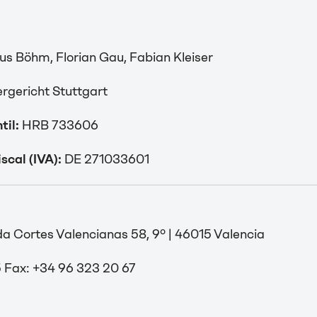
s Böhm, Florian Gau, Fabian Kleiser
rgericht Stuttgart
til:
HRB 733606
scal (IVA):
DE 271033601
da Cortes Valencianas 58, 9º | 46015 Valencia
5 Fax: +34 96 323 20 67