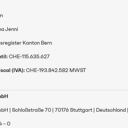
om
a Jenni
sregister Kanton Bern
til:
CHE-115.635.627
scal (IVA):
CHE-193.842.582 MWST
mbH
| Schloßstraße 70 | 70176 Stuttgart | Deutschland 
4 – 0