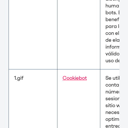
humanos
bots. Est
beneficio
para la 
con el ob
de elabor
informes
válidos s
uso de su
1.gif
Cookiebot
Se utiliza
contar el
número 
sesiones 
sitio web,
necesari
optimizar
entrega 