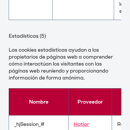
la vi
subp
Estadísticas (5)
Las cookies estadísticas ayudan a los
propietarios de páginas web a comprender
cómo interactúan los visitantes con las
páginas web reuniendo y proporcionando
información de forma anónima.
Nombre
Proveedor
P
_hjSession_#
Hotjar
Reco