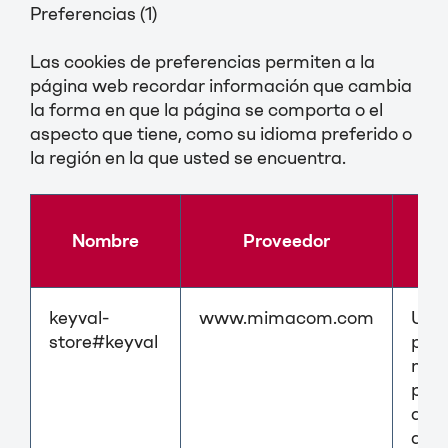
Preferencias (1)
Las cookies de preferencias permiten a la
página web recordar información que cambia
la forma en que la página se comporta o el
aspecto que tiene, como su idioma preferido o
la región en la que usted se encuentra.
Nombre
Proveedor
Pr
keyval-
www.mimacom.com
Util
store#keyval
par
mant
pref
del 
a lo