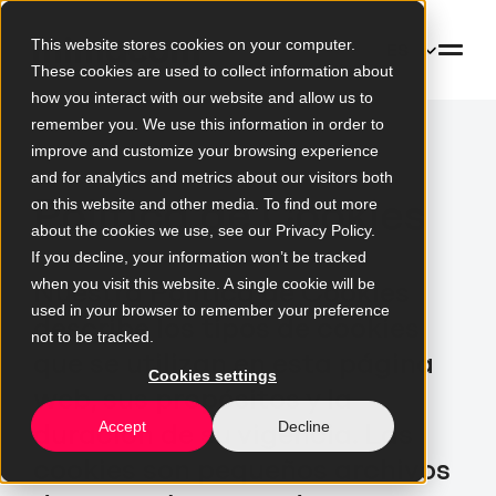
This website stores cookies on your computer.
ES
These cookies are used to collect information about
how you interact with our website and allow us to
remember you. We use this information in order to
improve and customize your browsing experience
and for analytics and metrics about our visitors both
Política de Cookies
on this website and other media. To find out more
about the cookies we use, see our Privacy Policy.
If you decline, your information won’t be tracked
when you visit this website. A single cookie will be
Nuestra Política de Cookies
used in your browser to remember your preference
describe los tipos de cookies
not to be tracked.
que se utilizan en esta página
Cookies settings
web, sus propósitos y la
duración de su vigencia. Las
Accept
Decline
cookies son pequeños archivos