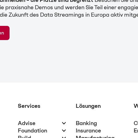
ie praxisnahe Demos und werden Sie Teil einer engagi
die Zukunft des Data Streamings in Europa aktiv mitge
en
Services
Lösungen
W
Advise
Banking
C
Foundation
Insurance
E
Build
Manufacturing