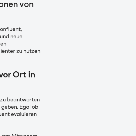
ionen von
onfluent,
 und neue
ien
ienter zu nutzen
or Ort in
n zu beantworten
 geben. Egal ob
uent evaluieren
ns am Mimacom-