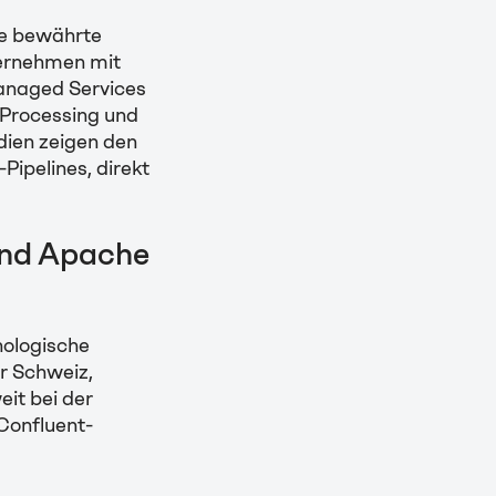
ie bewährte
ternehmen mit
anaged Services
 Processing und
dien zeigen den
ipelines, direkt
und Apache
nologische
r Schweiz,
it bei der
 Confluent-