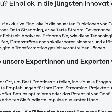
u? Einblick in die jüngsten Innovat
auf exklusive Einblicke in die neuesten Funktionen von C
loses Data Streaming, erweiterte Stream-Governance
r Echtzeit-Analysen. Erfahren Sie, wie diese Technolog
en, Datenströme noch skalierbarer, sicherer und effiz
 digitale Transformation gezielt vorantreiben können.
e unsere Expertinnen und Experten v
or Ort, um Best Practices zu teilen, individuelle Frage
ete Empfehlungen für Ihre Data-Streaming-Projekte zu
Kafka-Setups optimieren oder das Potenzial von Confl
 erhalten Sie fundierte Impulse aus erster Hand.
 anmelden – die Plätze sind begrenzt
Besuchen Sie u