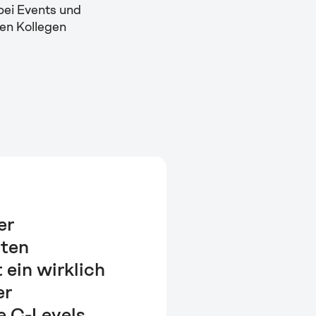
bei Events und
nen Kollegen
er
sten
 ein wirklich
er
ie C-Levels