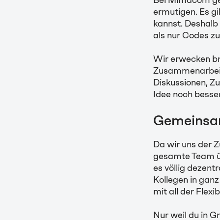
Bei Mimacom geh
ermutigen. Es gi
kannst. Deshalb 
als nur Codes zu
Wir erwecken br
Zusammenarbeit.
Diskussionen, Z
Idee noch besse
Gemeinsam
Da wir uns der Z
gesamte Team übe
es völlig dezent
Kollegen in gan
mit all der Flexi
Nur weil du in G