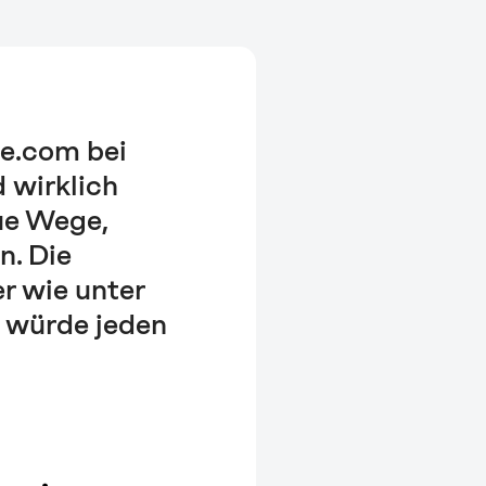
te.com bei
 wirklich
ue Wege,
n. Die
r wie unter
h würde jeden