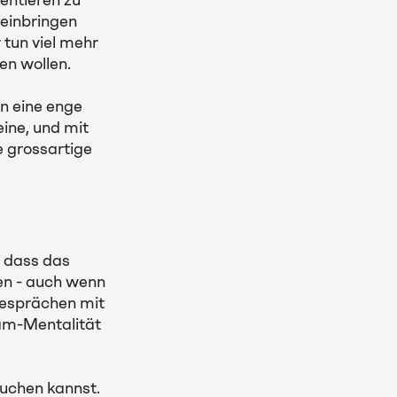
entieren zu
 einbringen
 tun viel mehr
en wollen.
n eine enge
ine, und mit
 grossartige
, dass das
gen - auch wenn
ogesprächen mit
eam-Mentalität
suchen kannst.