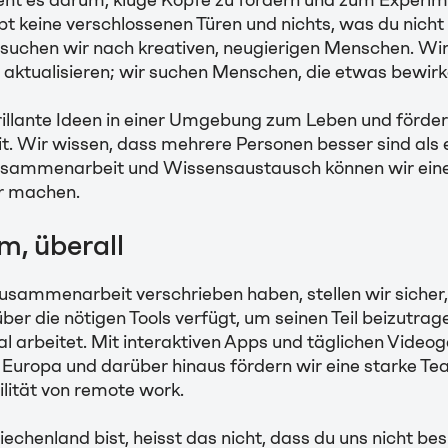
t es darum, kluge Köpfe zu fördern und zum Experim
bt keine verschlossenen Türen und nichts, was du nicht
suchen wir nach kreativen, neugierigen Menschen. Wir
 aktualisieren; wir suchen Menschen, die etwas bewirk
illante Ideen in einer Umgebung zum Leben und förder
 Wir wissen, dass mehrere Personen besser sind als e
usammenarbeit und Wissensaustausch können wir eine
r machen.
, überall
usammenarbeit verschrieben haben, stellen wir sicher
r die nötigen Tools verfügt, um seinen Teil beizutra
ral arbeitet. Mit interaktiven Apps und täglichen Vide
z Europa und darüber hinaus fördern wir eine starke T
bilität von remote work.
riechenland bist, heisst das nicht, dass du uns nicht be