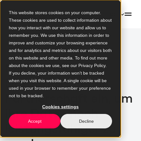
This website stores cookies on your computer.
DE
These cookies are used to collect information about
how you interact with our website and allow us to
remember you. We use this information in order to
Zur Blogübersicht
improve and customize your browsing experience
and for analytics and metrics about our visitors both
on this website and other media. To find out more
Mimacom und
about the cookies we use, see our Privacy Policy.
If you decline, your information won’t be tracked
Databricks gehen
when you visit this website. A single cookie will be
used in your browser to remember your preference
Partnerschaft ein, um
not to be tracked.
Cookies settings
Ihre Daten noch
Accept
Decline
leistungsfähiger zu