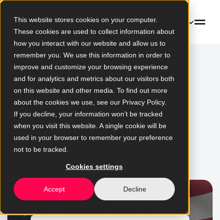
This website stores cookies on your computer.
DE
These cookies are used to collect information about
how you interact with our website and allow us to
remember you. We use this information in order to
Zur Blogübersicht
improve and customize your browsing experience
and for analytics and metrics about our visitors both
on this website and other media. To find out more
Mimacom weitet
about the cookies we use, see our Privacy Policy.
If you decline, your information won’t be tracked
Partnerschaft mit
when you visit this website. A single cookie will be
used in your browser to remember your preference
Liferay auf USA aus
not to be tracked.
Cookies settings
Accept
Decline