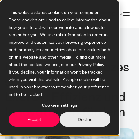
This website stores cookies on your computer.
DE
These cookies are used to collect information about
how you interact with our website and allow us to
remember you. We use this information in order to
Zur Blogübersicht
improve and customize your browsing experience
and for analytics and metrics about our visitors both
on this website and other media. To find out more
Unternehmensprozes
about the cookies we use, see our Privacy Policy.
If you decline, your information won’t be tracked
se optimieren mit
when you visit this website. A single cookie will be
used in your browser to remember your preference
Liferay: Effizienz und
not to be tracked.
Cookies settings
Innovationen fördern
Accept
Decline