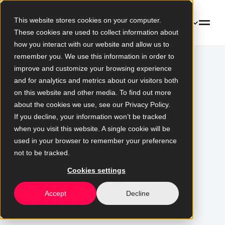
This website stores cookies on your computer.
DE
These cookies are used to collect information about
how you interact with our website and allow us to
remember you. We use this information in order to
Zur Blogübersicht
improve and customize your browsing experience
and for analytics and metrics about our visitors both
on this website and other media. To find out more
Warum Java im
about the cookies we use, see our Privacy Policy.
If you decline, your information won’t be tracked
Zeitalter der KI
when you visit this website. A single cookie will be
used in your browser to remember your preference
weiterhin von
not to be tracked.
Cookies settings
strategischer
Accept
Decline
Bedeutung ist