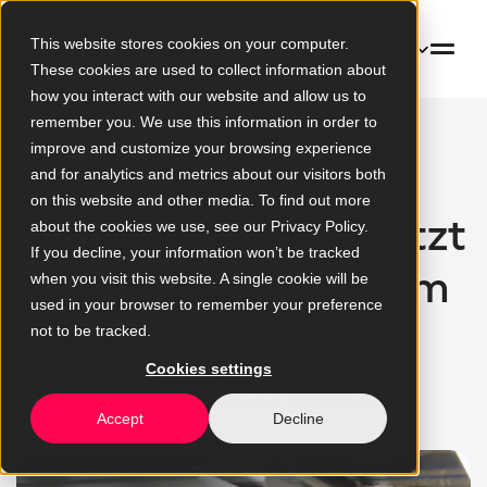
This website stores cookies on your computer.
DE
These cookies are used to collect information about
how you interact with our website and allow us to
remember you. We use this information in order to
Zur Success-Story-Übersicht
improve and customize your browsing experience
and for analytics and metrics about our visitors both
on this website and other media. To find out more
Mimacom unterstützt
about the cookies we use, see our Privacy Policy.
If you decline, your information won’t be tracked
Migros Bank auf dem
when you visit this website. A single cookie will be
used in your browser to remember your preference
Weg zur digitalsten
not to be tracked.
Cookies settings
Bank der Schweiz
Accept
Decline