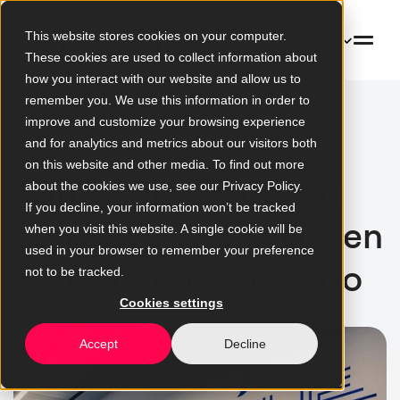
This website stores cookies on your computer.
ES
These cookies are used to collect information about
how you interact with our website and allow us to
remember you. We use this information in order to
Volver al blog
improve and customize your browsing experience
and for analytics and metrics about our visitors both
on this website and other media. To find out more
Mimacom colabora
about the cookies we use, see our Privacy Policy.
If you decline, your information won’t be tracked
con Save The Children
when you visit this website. A single cookie will be
used in your browser to remember your preference
con su Euro Solidario
not to be tracked.
Cookies settings
Accept
Decline