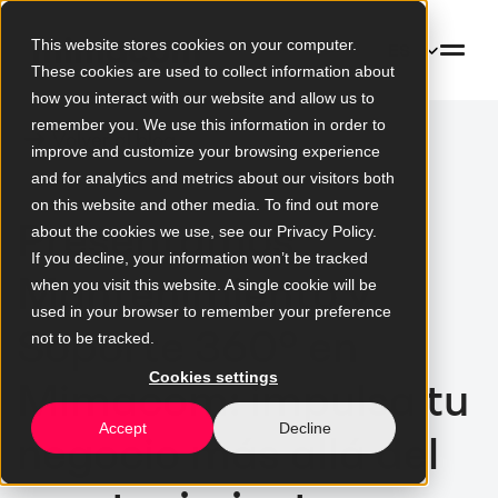
This website stores cookies on your computer.
ES
These cookies are used to collect information about
how you interact with our website and allow us to
remember you. We use this information in order to
Volver al blog
improve and customize your browsing experience
and for analytics and metrics about our visitors both
on this website and other media. To find out more
Presentamos
about the cookies we use, see our Privacy Policy.
If you decline, your information won’t be tracked
Mantenimiento y
when you visit this website. A single cookie will be
used in your browser to remember your preference
Soporte 360º en
not to be tracked.
Cookies settings
Mimacom: impulsa tu
Accept
Decline
negocio más allá del