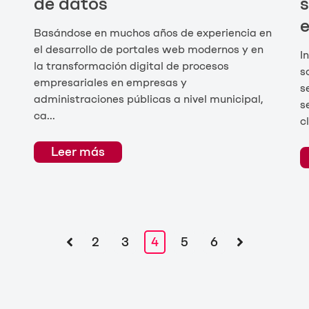
de datos
s
Basándose en muchos años de experiencia en
el desarrollo de portales web modernos y en
I
la transformación digital de procesos
s
empresariales en empresas y
s
administraciones públicas a nivel municipal,
s
ca...
c
Leer más
2
3
4
5
6