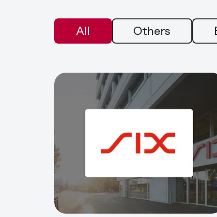
All
Others